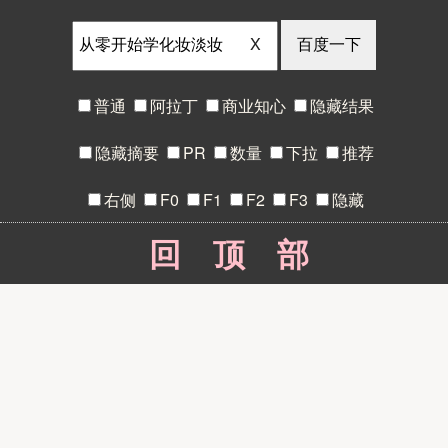
X
普通
阿拉丁
商业知心
隐藏结果
隐藏摘要
PR
数量
下拉
推荐
右侧
F0
F1
F2
F3
隐藏
回顶部