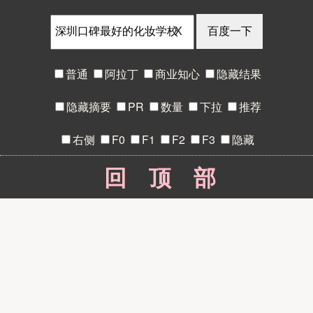
X
普通
阿拉丁
商业知心
隐藏结果
隐藏摘要
PR
数量
下拉
推荐
右侧
F0
F1
F2
F3
隐藏
回顶部