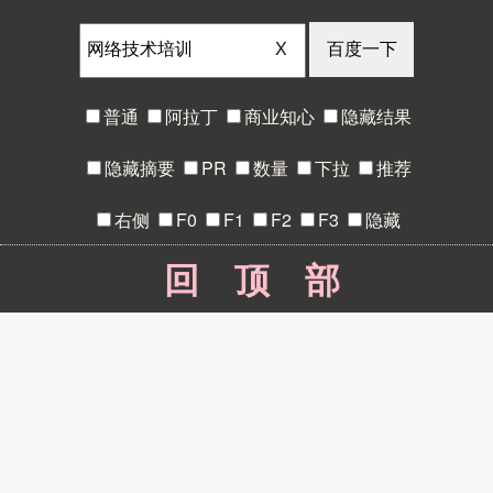
X
普通
阿拉丁
商业知心
隐藏结果
隐藏摘要
PR
数量
下拉
推荐
右侧
F0
F1
F2
F3
隐藏
回顶部