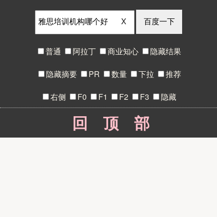
X
普通
阿拉丁
商业知心
隐藏结果
隐藏摘要
PR
数量
下拉
推荐
右侧
F0
F1
F2
F3
隐藏
回顶部