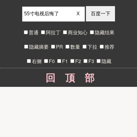
X
普通
阿拉丁
商业知心
隐藏结果
隐藏摘要
PR
数量
下拉
推荐
右侧
F0
F1
F2
F3
隐藏
回顶部